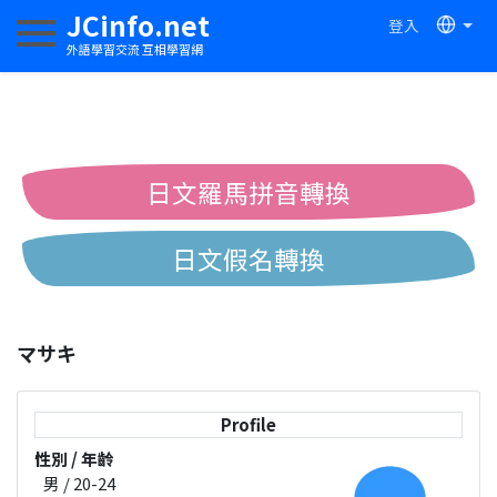
JCinfo.net
登入
切換導航
外語學習交流 互相學習網
日文羅馬拼音轉換
日文假名轉換
簡體繁體中文互換
マサキ
中日漢字互換
Profile
性別 / 年齡
男 / 20-24