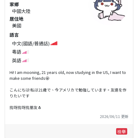
家鄉
中國大陸
居住地
美國
語言
中文(國語/普通話)
粵語
英語
Hi! I am mooning, 21 years old, now studying in the US, I want to
make some friends🤩
こんにちは!私は21歳で、今アメリカで勉強しています。友達を作
りたいです
找呀找呀找朋友🐧
2026/06/11 更新
檢舉