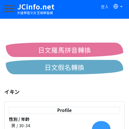
JCinfo.net
登入
切換導航
外語學習交流 互相學習網
日文羅馬拼音轉換
日文假名轉換
簡體繁體中文互換
イキン
中日漢字互換
Profile
性別 / 年齡
男 / 30-34