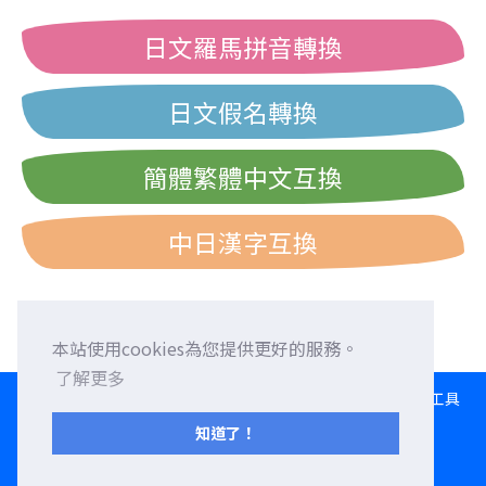
日文羅馬拼音轉換
日文假名轉換
簡體繁體中文互換
中日漢字互換
本站使用cookies為您提供更好的服務。
了解更多
HOME
語言交換
徵求外國朋友
外語校正
交流園地
轉換工具
日文打字練習
西曆/和曆/民國曆對照表
知道了！
服務條款
隱私權政策
聯繫我們