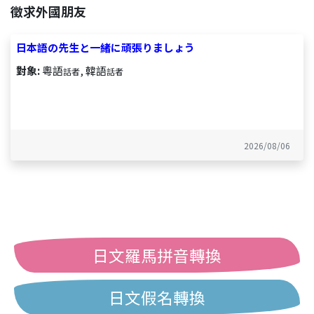
徵求外國朋友
日本語の先生と一緒に頑張りましょう
對象:
粵語
, 韓語
話者
話者
2026/08/06
日文羅馬拼音轉換
日文假名轉換