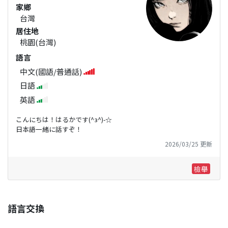
家鄉
台灣
居住地
桃園(台灣)
語言
中文(國語/普通話)
日語
英語
こんにちは！はるかです(^з^)-☆
日本語一緒に話すぞ！
2026/03/25 更新
檢舉
語言交換