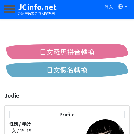
JCinfo.net
登入
切換導航
外語學習交流 互相學習網
日文羅馬拼音轉換
日文假名轉換
簡體繁體中文互換
Jodie
中日漢字互換
Profile
性別 / 年齡
女 / 15-19