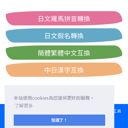
日文羅馬拼音轉換
日文假名轉換
簡體繁體中文互換
中日漢字互換
本站使用cookies為您提供更好的服務。
了解更多
HOME
語言交換
徵求外國朋友
外語校正
交流園地
轉換工具
日文打字練習
西曆/和曆/民國曆對照表
知道了！
服務條款
隱私權政策
聯繫我們