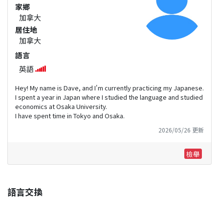
家鄉
加拿大
居住地
加拿大
語言
英語
Hey! My name is Dave, and I'm currently practicing my Japanese.
I spent a year in Japan where I studied the language and studied
economics at Osaka University.
I have spent time in Tokyo and Osaka.
2026/05/26 更新
檢舉
語言交換