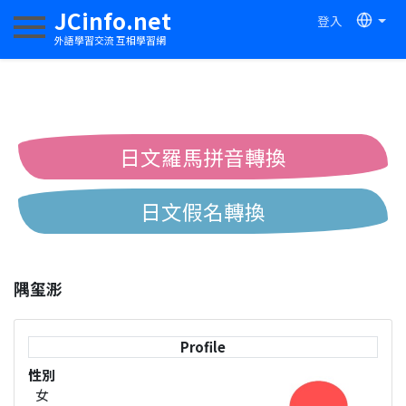
JCinfo.net
登入
切換導航
外語學習交流 互相學習網
日文羅馬拼音轉換
日文假名轉換
簡體繁體中文互換
隅玺浵
中日漢字互換
Profile
性別
女