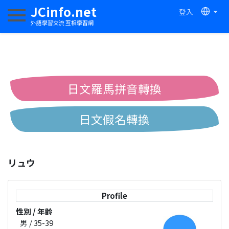
JCinfo.net
登入
切換導航
外語學習交流 互相學習網
日文羅馬拼音轉換
日文假名轉換
簡體繁體中文互換
リュウ
中日漢字互換
Profile
性別 / 年齡
男 / 35-39