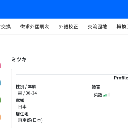
言交換
徵求外國朋友
外語校正
交流園地
轉換
ミツキ
Profil
性別 / 年齡
語言
男 / 30-34
英語
家鄉
日本
居住地
東京都(日本)