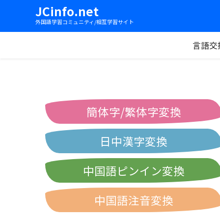
JCinfo.net
外国語学習コミュニティ/相互学習サイト
言語交
簡体字/繁体字変換
日中漢字変換
中国語ピンイン変換
中国語注音変換