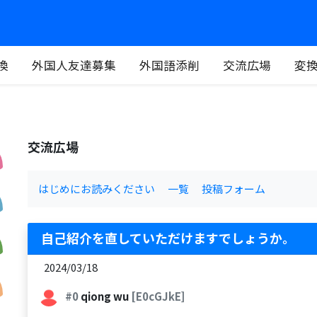
換
外国人友達募集
外国語添削
交流広場
変
交流広場
はじめにお読みください
一覧
投稿フォーム
自己紹介を直していただけますでしょうか。
2024/03/18
#0
qiong wu
[E0cGJkE]