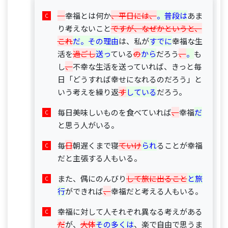
幸福とは何か
、平日には、
。普段は
あま
り考えないこと
ですが、なぜかというと、
これ
だ。その理由
は、私が
すでに
幸福な生
活を
過ごし
送っ
ている
の
から
だろう
、
。
も
し
、
不幸な生活を送っていれば、きっと毎
日「どうすれば幸せになれるのだろう」と
いう考えを繰り返
す
している
だろう。
毎日美味しいものを食べていれば
、
幸福
だ
と思う人がいる。
毎
日
朝遅くまで寝
ていけ
られ
ることが幸福
だと主張する人もいる。
また、偶にのんびり
して旅に出ること
と旅
行
ができれば
、
幸福だと考える人もいる。
幸福に対して人それぞれ異なる考えがある
だ
が、
大体
その多くは
、楽で自由で思うま