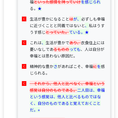
福
といった感情を持っていけ
を感じられ
る。
★
生活が豊かになること
は
が、
必ずしも幸福
に近づくことと同義ではないと
、
私はうす
うす感じ
とっていた。
ている。★
これは
、
生活が豊かで
あり、
衣食住上には
憂いなしであ
るものの
っても
、人は自分が
幸福とは思わない原因だ。
精神的な豊か
さ
があればこそ、幸福
に
を
感
じられる。
　それから、他人と比べなく、幸福という
感覚は自分のものである。
二人目は、幸福
という感覚は、他人と比べるものではな
く、自分のものであると覚えておくこと
だ。⭐︎