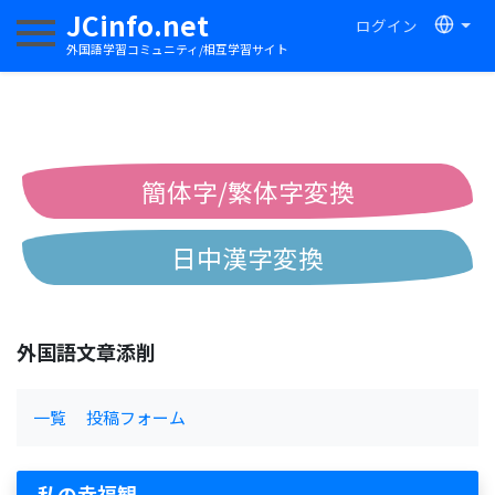
JCinfo.net
ログイン
ナビゲーションを切り替える
外国語学習コミュニティ/相互学習サイト
簡体字/繁体字変換
日中漢字変換
中国語ピンイン変換
外国語文章添削
中国語注音変換
一覧
投稿フォーム
私の幸福観