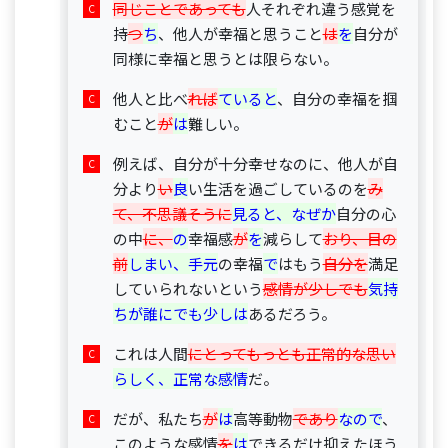
同じことであっても
人それぞれ違う感覚を
持
つ
ち
、他人が幸福と思うこと
は
を
自分が
同様に幸福と思うとは限らない。
他人と比べ
れば
ていると
、自分の幸福を掴
むこと
が
は
難しい。
例えば、自分が十分幸せなのに、他人が自
分より
い
良
い生活を過ごしているのを
み
て、不思議そうに
見ると、なぜか
自分の心
の中
に、
の
幸福感
が
を
減らして
おり、目の
前
しまい、手元
の幸福
で
はもう
自分を
満足
していられないという
感情が少しでも
気持
ちが誰にでも少しは
あるだろう。
これは人間
にとってもっとも正常的な思い
らしく、正常な感情
だ。
だが、私たち
が
は
高等動物
であり
なので
、
このような感情
を
は
できるだけ抑えたほう