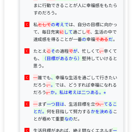
まに行動できることが人に幸福感をもたら
すのだろう。
私
として
の考えで
は、自分の目標に向かっ
て、毎日充実
に
して
過ごし
て
、生活の中で
達成感を得ることが一番
の
幸福
である
だ
。
たとえ
こ
そ
の過程
で
が
、忙しくて
、
辛くて
も、
（目標があるから）
堅持していけると
思う。
誰でも
、
幸福な生活を過ごして行きたい
だろう
、
。
では、どうすれば幸福になれる
だろう
。
か。私は考えは二つある。⭐︎
まず
一つ目は
、生活目標を立
つ、
てるこ
とだ。
何を目指して努力する
かを決める
こ
とが極めて重要
なの
だ。
生活目標があれば、絶え間なくエネルギ
ー