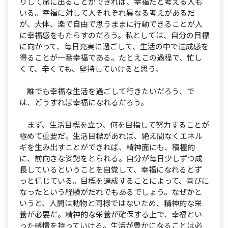
りして旅に出ることができれば、幸福だと考える人も
いる。幸福に対して人それぞれ異なる考えがあるだ
が、大体、楽で自由で思うままに行動できることが人
に幸福感をもたらすのだろう。私としては、自分の目標
に向かって、毎日充実に過ごして、生活の中で達成感を
得ることが一番幸福である。たとえこの過程で、忙し
くて、辛くても、堅持していけると思う。
誰でも幸福な生活を過ごして行きたいだろう、で
は、どうすれば幸福になれるだろう。
まず、生活目標を立つ、何を目指して努力することが
極めて重要だ。生活目標があれば、絶え間なくエネル
ギを生み出すことができれば、精神面にも、積極的
に、前向きな姿勢をとられる。自分が毎日少しずつ成
長しているということを自覚して、幸福になれるとず
っと信じている。目標を達成することによって、喜びに
なったという経験がだれでもあるでしょう。なぜかと
いうと、人間は動物と同様ではないため、精神的な栄
養が必要だ。精神的な栄養が確保する上で、幸福とい
った感情を持っていける。生活が豊かになることは必