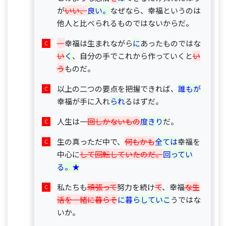
が
いい、
良い。
なぜなら、幸福というのは
他人と比べられるものではないからだ。
幸福は生まれながら
に
あったものではな
い
く
、自分の手でこれから作っていくと
い
う
ものだ。
以上の二つの要点を把握できれば、
誰もが
幸福が手に入れ
られ
るはずだ。
人生は一
回しかないもの
度きり
だ。
生の真っただ中で、
何もかも
全ては
幸福を
中心に
して回転していたのだ。
回ってい
る。★
私たちも
頑張って
努力を続け
て
、幸福
な生
活を一緒に暮らそ
に暮らしていこ
うではな
いか。