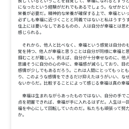
長しているということを自覚して、幸福になれるとずっ
になったという経験がだれでもあるでしょう。なぜかと
栄養が必要だ。精神的な栄養が確保する上で、幸福とい
必ずしも幸福に近づくことと同義ではないと私はうすう
住上には憂いなしであるものの、人は自分が幸福とは思
感じられる。
それから、他人と比べなく、幸福という感覚は自分のも
覚を持つ、他人が幸福と思うことは自分が同様に幸福と
掴むことが難しい。例えば、自分が十分幸せなのに、他
思議そうに自分の心の中に、幸福感が減らしており、目
感情が少しでもあるだろう。これは人間にとってもっと
り、このような感情をできるだけ抑えたほうがいい、な
ないからだ。比較することによって感じる幸福は真の幸
幸福は生まれながらあったものではない、自分の手でこ
点を把握できれば、幸福が手に入れるはずだ。人生は一
福を中心にして回転していたのだ。私たちも頑張って努
か。