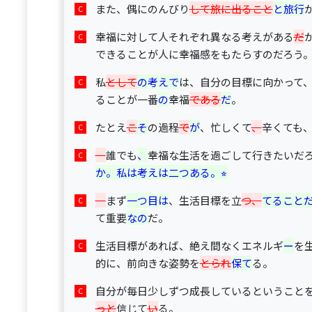
また、偶にのんびり
して旅に出ること
と旅行
幸福に対して人それぞれ異なる考えがある
だ
できることが人に幸福感をもたらすのだろう
私
として
の考えで
は、自分の目標に向かって
ることが一番
の
幸福
である
だ
。
たとえ
こ
そ
の過程
で
が
、忙しくて
、
辛くても
誰でも
、
幸福な生活を過ごして行きたいだ
か。私は考えは二つある。⭐︎
まず
一つ目は
、生活目標を立
つ、
てること
て重要
なの
だ。
生活目標があれば、絶え間なくエネルギ
ー
を
的に、前向きな姿勢を
とられ
保て
る。
自分が毎日少しずつ成長しているということ
っと
信じて
い
る。