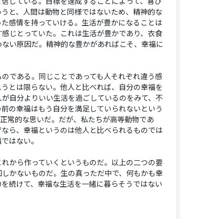
と信じている。目標を達成することによって、喜び
いうと、人間は動物と同様ではないため、精神的な
った感情を持っていける。生活が豊かになることは
す感じとっていた。これは生活が豊かであり、衣食
わない原因だ。精神的な豊かがあればこそ、幸福に
のである。同じことであっても人それぞれ違う感
思うとは限らない。他人と比べれば、自分の幸福を
人が自分よりいい生活を過ごしているのをみて、不
の前の幸福はもう自分を満足していられないという
も正常的な思いだ。だが、私たちが高等動物であ
ぜなら、幸福というのは他人と比べられるものでは
福ではない。
れから作っていくというものだ。以上の二つの要
回しかないものだ。生の真っただ中で、何もかも幸
力を続けて、幸福な生活を一緒に暮らそうではない