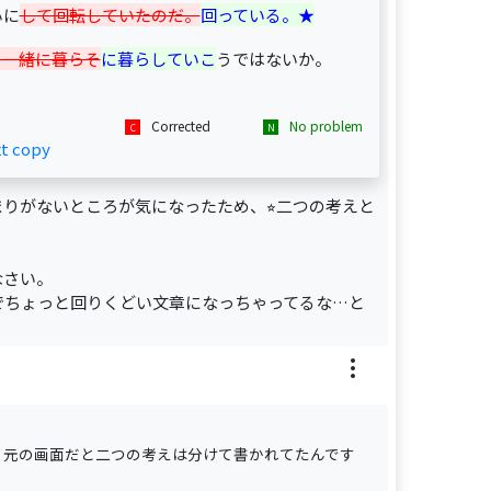
心に
して回転していたのだ。
回っている。★
を一緒に暮らそ
に暮らしていこ
うではないか。
Corrected
No problem
xt copy
りがないところが気になったため、⭐︎二つの考えと
なさい。
でちょっと回りくどい文章になっちゃってるな…と
、元の画面だと二つの考えは分けて書かれてたんです