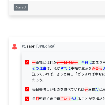
Correct
#1
saori
[JWEohRA]
幸福とは何か
、平日には、
。普段は
あまり
その理由
は、私が
すでに
幸福な生活を
過ごし
送っていれば、きっと毎日「どうすれば幸せ
だろう。
毎日美味しいものを食べていれば
、
幸福
だ
と
毎
日
朝遅くまで寝
ていけ
られ
ることが幸福だ