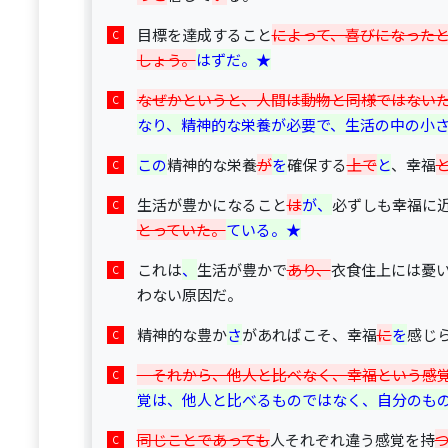
目標を達成すること
によって、喜びになった
しょう。
はずだ。★
なぜかというと、人間は動物と同様ではない
なり、精神的な栄養が必要で、生活の中の小
この
精神的な栄養
が
を
確保する
上で
と
、幸福
生活が豊かになること
は
が、
必ずしも幸福に
とっていた。
ている。★
これは
、
生活が豊かで
あり、
衣食住上には憂
わない原因だ。
精神的な豊か
さ
があればこそ、幸福
に
を
感じ
　それから、他人と比べなく、幸福という感
覚は、他人と比べるものではなく、自分のもの
同じことであっても
人それぞれ違う感覚を持