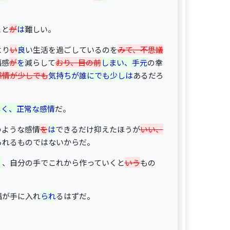
こと
が
は
難しい。
より
い
良
い生活を過ごしているのを
みて、不思議
福感
が
を
減らして
おり、目の前
しまい、手元
の幸
感情が少しでも
気持ちが誰にでも少しは
あるだろ
しく、正常な感情
だ。
のような感情
を
は
できるだけ抑えたほうが
いい、
られるものではないからだ。
く
、自分の手でこれから作っていくと
いう
もの
福が手に入れ
られ
るはずだ。