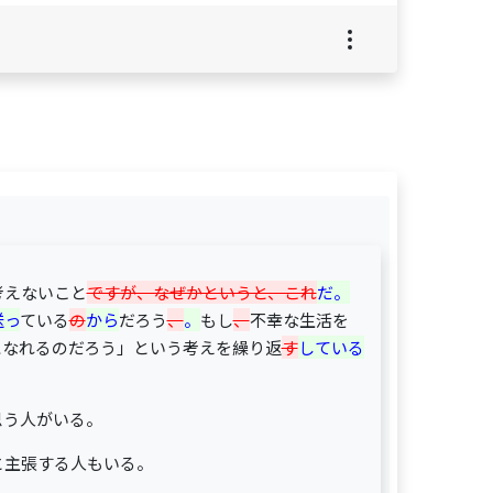
考えないこと
ですが、なぜかというと、これ
だ。
送っ
ている
の
から
だろう
、
。
もし
、
不幸な生活を
になれるのだろう」という考えを繰り返
す
している
思う人がいる。
と主張する人もいる。