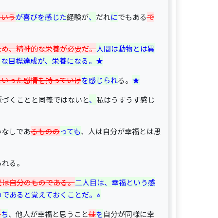
という
が喜びを感じた
経験が
、
だれ
に
でもある
で
ため、精神的な栄養が必要だ。
人間は動物とは異
さな目標達成が、栄養になる。★
といった感情を持っていけ
を感じられ
る。
★
近づくことと同義ではないと
、
私はうすうす感じ
いなしであ
るものの
っても
、人は自分が幸福とは思
られる。
覚は自分のものである。
二人目は、幸福という感
であると覚えておくことだ。⭐︎
つ
ち
、他人が幸福と思うこと
は
を
自分が同様に幸