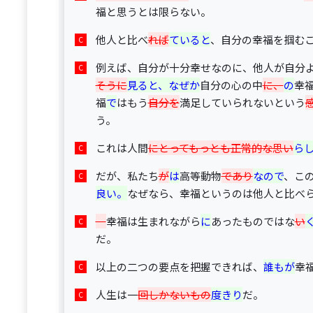
福と思うとは限らない。
他人と比べ
れば
ていると
、自分の幸福を掴む
例えば、自分が十分幸せなのに、他人が自分
そうに
見ると、なぜか
自分の心の中
に、
の
幸
福
で
はもう
自分を
満足していられないという
う。
これは人間
にとってもっとも正常的な思い
ら
だが、私たち
が
は
高等動物
であり
なので
、こ
良い。
なぜなら、幸福というのは他人と比べ
幸福は生まれながら
に
あったものではな
い
だ。
以上の二つの要点を把握できれば、
誰もが
幸
人生は一
回しかないもの
度きり
だ。