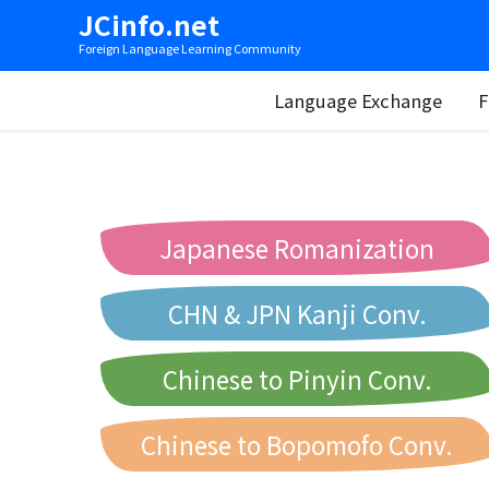
JCinfo.net
Foreign Language Learning Community
Language Exchange
F
Japanese Romanization
CHN & JPN Kanji Conv.
Chinese to Pinyin Conv.
Chinese to Bopomofo Conv.