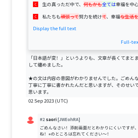
生の真っただ中で、
何もかも
全ては
幸福を中
私たちも
頑張って
努力を続け
て
、幸福
な生活
Display the full text
Full-te
「日本語が変！」というよりも、文章が長くてまとま
して纏めました。
★の文は内容の意図がわかりませんでした。ごめん
丁寧に丁寧に書かれたんだと思いますが、そのせい
思います。
02 Sep 2023 (UTC)
#2
saori
[JWEohRA]
ごめんなさい！添削画面だとわかりにくいですが
ね！⭐︎のところは忘れてください〜！