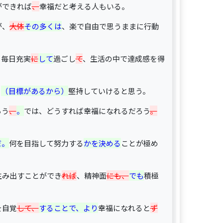
ができれば
、
幸福だと考える人もいる。
が、
大体
その多くは
、楽で自由で思うままに行動
。
、毎日充実
に
して
過ごし
て
、生活の中で達成感を得
、
（目標があるから）
堅持していけると思う。
ろう
、
。
では、どうすれば幸福になれるだろう
。
だ。
何を目指して努力する
かを決める
ことが極め
生み出すことができ
れば
、精神面
にも、
でも
積極
を自覚
して、
することで、より
幸福になれると
ず