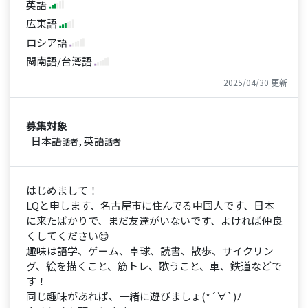
英語
広東語
ロシア語
閩南語/台湾語
2025/04/30 更新
募集対象
日本語
, 英語
話者
話者
はじめまして！
LQと申します、名古屋市に住んでる中国人です、日本
に来たばかりで、まだ友達がいないです、よければ仲良
くしてください😊
趣味は語学、ゲーム、卓球、読書、散歩、サイクリン
グ、絵を描くこと、筋トレ、歌うこと、車、鉄道などで
す！
同じ趣味があれば、一緒に遊びましょ(*´∀`)ﾉ