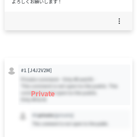
よろしくお願いします！
#1
[J4J2V2M]
Private comment - Only #0 and #1 -
This comment is not open to the public. This
Private
comment is not open to the public.
Only #0 & #1
#X
private
[private]
This comment is not open to the public.