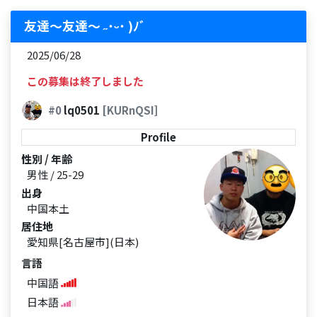
友達〜友達〜 ˶˙ᵕ˙ )ﾉﾞ
2025/06/28
この募集は終了しました
#0
lq0501
[KURnQSI]
Profile
性別 / 年齢
男性 / 25-29
出身
中国本土
居住地
愛知県[名古屋市](日本)
言語
中国語
日本語