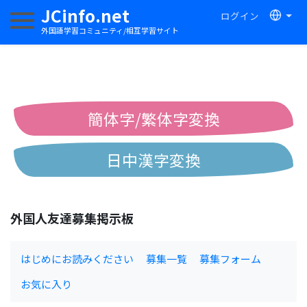
JCinfo.net
ログイン
ナビゲーションを切り替える
外国語学習コミュニティ/相互学習サイト
簡体字/繁体字変換
日中漢字変換
中国語ピンイン変換
外国人友達募集掲示板
中国語注音変換
はじめにお読みください
募集一覧
募集フォーム
お気に入り