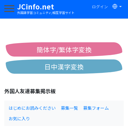
JCinfo.net
ログイン
ナビゲーションを切り替える
外国語学習コミュニティ/相互学習サイト
簡体字/繁体字変換
日中漢字変換
中国語ピンイン変換
外国人友達募集掲示板
中国語注音変換
はじめにお読みください
募集一覧
募集フォーム
お気に入り