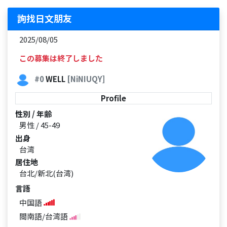
詢找日文朋友
2025/08/05
この募集は終了しました
#0
WELL
[NiNIUQY]
Profile
性別 / 年齢
男性 / 45-49
出身
台湾
居住地
台北/新北(台湾)
言語
中国語
閩南語/台湾語