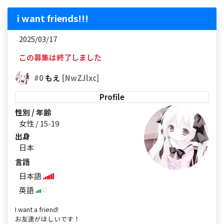
i want friends!!!
2025/03/17
この募集は終了しました
#0
もえ
[NwZJlxc]
Profile
性別 / 年齢
女性 / 15-19
出身
日本
言語
日本語
英語
I want a friend!
お友達がほしいです！