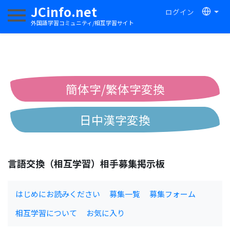
JCinfo.net
ログイン
ナビゲーションを切り替える
外国語学習コミュニティ/相互学習サイト
簡体字/繁体字変換
日中漢字変換
中国語ピンイン変換
言語交換（相互学習）相手募集掲示板
中国語注音変換
はじめにお読みください
募集一覧
募集フォーム
相互学習について
お気に入り