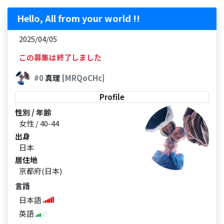
Hello, All from your world !!
2025/04/05
この募集は終了しました
#0
真理
[MRQoCHc]
Profile
性別 / 年齢
女性 / 40-44
出身
日本
居住地
京都府(日本)
言語
日本語
英語