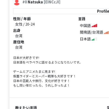
#0
Natsuka
[EINCcJI]
Profil
性別 / 年齢
言語
女性 / 20-24
中国語
出身
閩南語/台湾語
台湾
日本語
居住地
台湾
日本が大好きです!
日本語をペラペラに話せるようになりたいです。
ゲームとアニメたまに見ます!
仮面ライダーとスーパー戦隊も大好きです！
日本の芸能人や旅行、文化が好きです！
もし同い年だったら、うれしかったよ！
教えたい言語