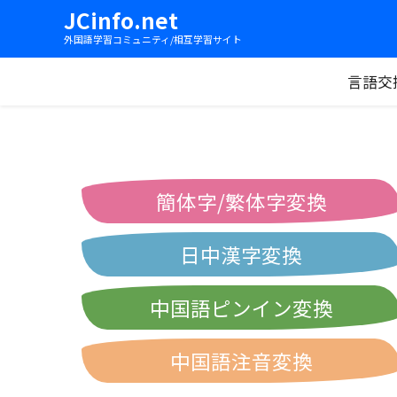
JCinfo.net
外国語学習コミュニティ/相互学習サイト
言語交
簡体字/繁体字変換
日中漢字変換
中国語ピンイン変換
中国語注音変換