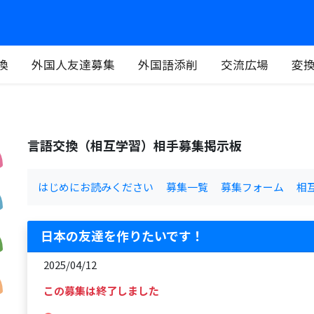
換
外国人友達募集
外国語添削
交流広場
変
言語交換（相互学習）相手募集掲示板
はじめにお読みください
募集一覧
募集フォーム
相
日本の友達を作りたいです！
2025/04/12
この募集は終了しました