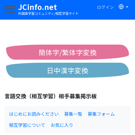
JCinfo.net
ログイン
ナビゲーションを切り替える
外国語学習コミュニティ/相互学習サイト
簡体字/繁体字変換
日中漢字変換
中国語ピンイン変換
言語交換（相互学習）相手募集掲示板
中国語注音変換
はじめにお読みください
募集一覧
募集フォーム
相互学習について
お気に入り