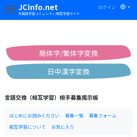
JCinfo.net
ログイン
ナビゲーションを切り替える
外国語学習コミュニティ/相互学習サイト
簡体字/繁体字変換
日中漢字変換
中国語ピンイン変換
言語交換（相互学習）相手募集掲示板
中国語注音変換
はじめにお読みください
募集一覧
募集フォーム
相互学習について
お気に入り