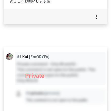
よろしくお願いします🙏
#1
Kai
[EmORYFA]
Private comment - Only #0 and #1 -
This comment is not open to the public. This
Private
comment is not open to the public.
Only #0 & #1
#X
private
[private]
This comment is not open to the public.