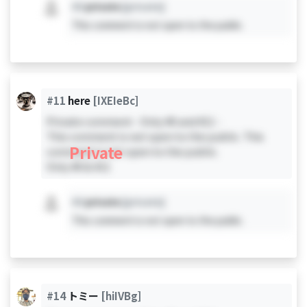
#X
private
[private]
This comment is not open to the public.
#11
here
[IXEIeBc]
Private comment - Only #0 and #11 -
This comment is not open to the public. This
Private
comment is not open to the public.
Only #0 & #11
#X
private
[private]
This comment is not open to the public.
#14
トミー
[hiIVBg]