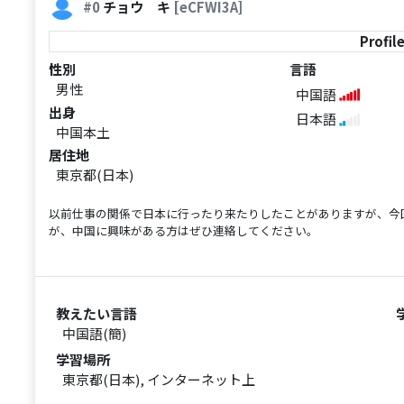
#0
チョウ キ
[eCFWI3A]
Profil
性別
言語
男性
中国語
出身
日本語
中国本土
居住地
東京都(日本)
以前仕事の関係で日本に行ったり来たりしたことがありますが、今
が、中国に興味がある方はぜひ連絡してください。
教えたい言語
中国語(簡)
学習場所
東京都(日本), インターネット上