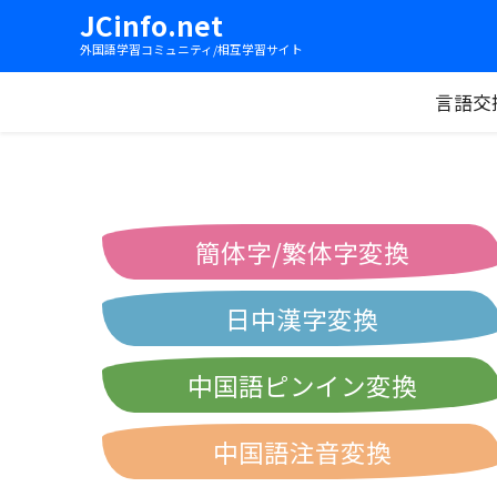
JCinfo.net
外国語学習コミュニティ/相互学習サイト
言語交
簡体字/繁体字変換
日中漢字変換
中国語ピンイン変換
中国語注音変換