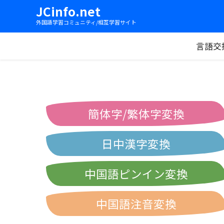
JCinfo.net
外国語学習コミュニティ/相互学習サイト
言語交
簡体字/繁体字変換
日中漢字変換
中国語ピンイン変換
中国語注音変換