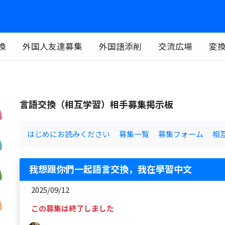
換
外国人友達募集
外国語添削
交流広場
変
言語交換（相互学習）相手募集掲示板
はじめにお読みください
募集一覧
募集フォーム
相
我想跟你們一起語言交換，我在學習中文
2025/09/12
この募集は終了しました