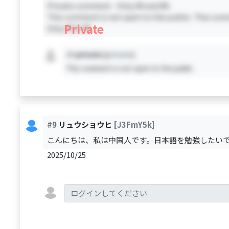
Private comment - Only #0 and #8 -
This comment is not open to the public. This comm
Private
Only #0 & #8
#X
private
[private]
This comment is not open to the public.
#9
リュウショウヒ
[J3FmY5k]
こんにちは、私は中国人です。日本語を勉強したい
2025/10/25