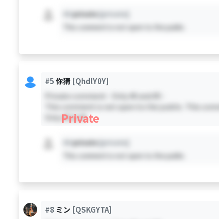
#X
private
[private]
This comment is not open to the public.
#5
你猜
[QhdlY0Y]
Private comment - Only #0 and #5 -
This comment is not open to the public. This comm
Private
Only #0 & #5
#X
private
[private]
This comment is not open to the public.
#8
ミン
[QSKGYTA]