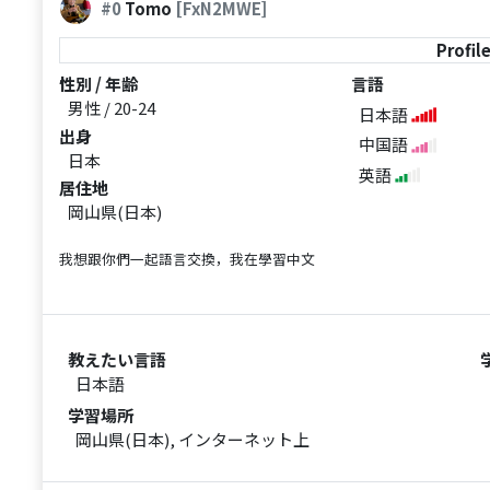
#0
Tomo
[FxN2MWE]
Profil
性別 / 年齢
言語
男性 / 20-24
日本語
出身
中国語
日本
英語
居住地
岡山県(日本)
我想跟你們一起語言交換，我在學習中文
教えたい言語
日本語
学習場所
岡山県(日本), インターネット上