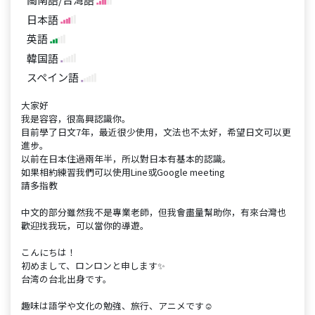
日本語
英語
韓国語
スペイン語
大家好
我是容容，很高興認識你。
目前學了日文7年，最近很少使用，文法也不太好，希望日文可以更
進步。
以前在日本住過兩年半，所以對日本有基本的認識。
如果相約練習我們可以使用Line或Google meeting
請多指教
中文的部分雖然我不是專業老師，但我會盡量幫助你，有來台灣也
歡迎找我玩，可以當你的導遊。
こんにちは！
初めまして、ロンロンと申します✨
台湾の台北出身です。
趣味は語学や文化の勉強、旅行、アニメです☺️