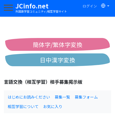
JCinfo.net
ログイン
ナビゲーションを切り替える
外国語学習コミュニティ/相互学習サイト
簡体字/繁体字変換
日中漢字変換
中国語ピンイン変換
言語交換（相互学習）相手募集掲示板
中国語注音変換
はじめにお読みください
募集一覧
募集フォーム
相互学習について
お気に入り