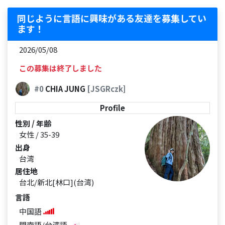
同じように言語に興味がある友達を募集してい
ます！
2026/05/08
この募集は終了しました
#0
CHIA JUNG
[JSGRczk]
Profile
性別 / 年齢
女性 / 35-39
出身
台湾
居住地
台北/新北[林口](台湾)
言語
中国語
閩南語/台湾語