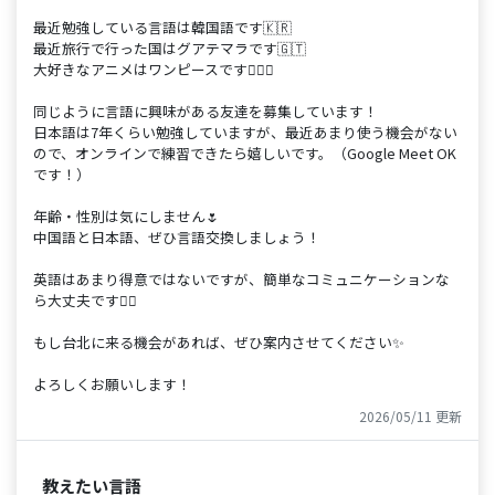
最近勉強している言語は韓国語です🇰🇷
最近旅行で行った国はグアテマラです🇬🇹
大好きなアニメはワンピースです🏴‍☠️✨
同じように言語に興味がある友達を募集しています！
日本語は7年くらい勉強していますが、最近あまり使う機会がない
ので、オンラインで練習できたら嬉しいです。（Google Meet OK
です！）
年齢・性別は気にしません🌷
中国語と日本語、ぜひ言語交換しましょう！
英語はあまり得意ではないですが、簡単なコミュニケーションな
ら大丈夫です🙆‍♀️
もし台北に来る機会があれば、ぜひ案内させてください✨
よろしくお願いします！
2026/05/11 更新
教えたい言語