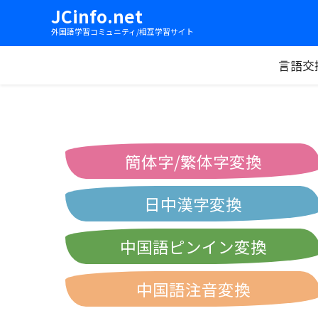
JCinfo.net
外国語学習コミュニティ/相互学習サイト
言語交
簡体字/繁体字変換
日中漢字変換
中国語ピンイン変換
中国語注音変換