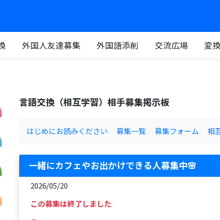
換
外国人友達募集
外国語添削
交流広場
変
言語交換（相互学習）相手募集掲示板
はじめにお読みください
募集一覧
募集フォーム
相
一緒にカフェやお出かけできる人募集中🌸
2026/05/20
この募集は終了しました