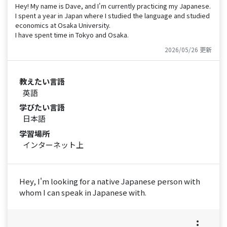
Hey! My name is Dave, and I'm currently practicing my Japanese.
I spent a year in Japan where I studied the language and studied
economics at Osaka University.
I have spent time in Tokyo and Osaka.
2026/05/26 更新
教えたい言語
英語
学びたい言語
日本語
学習場所
インターネット上
Hey, I'm looking for a native Japanese person with
whom I can speak in Japanese with.