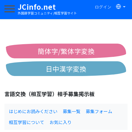
JCinfo.net
ログイン
ナビゲーションを切り替える
外国語学習コミュニティ/相互学習サイト
簡体字/繁体字変換
日中漢字変換
中国語ピンイン変換
言語交換（相互学習）相手募集掲示板
中国語注音変換
はじめにお読みください
募集一覧
募集フォーム
相互学習について
お気に入り