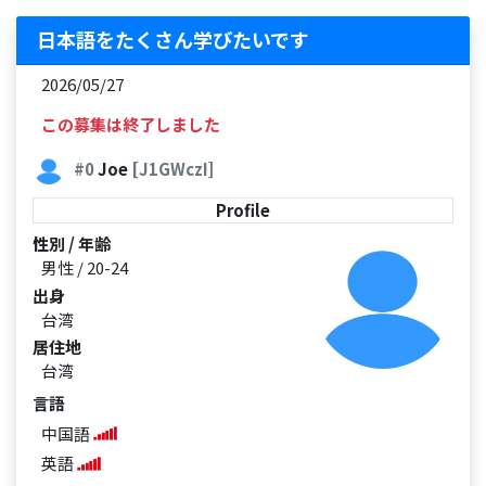
日本語をたくさん学びたいです
2026/05/27
この募集は終了しました
#0
Joe
[J1GWczI]
Profile
性別 / 年齢
男性 / 20-24
出身
台湾
居住地
台湾
言語
中国語
英語