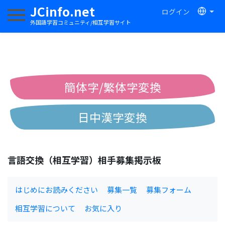
JCinfo.net
ログイン
ナビゲーションを切り替える
外国語学習コミュニティ/相互学習サイト
簡体字/繁体字変換
日中漢字変換
中国語ピンイン変換
言語交換（相互学習）相手募集掲示板
中国語注音変換
はじめにお読みください
募集一覧
募集フォーム
相互学習について
お気に入り