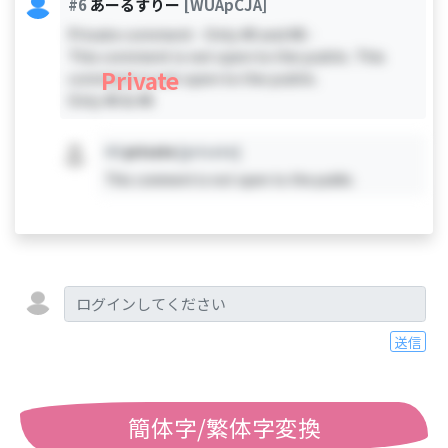
#6
あーるすりー
[WUApCJA]
Private comment - Only #0 and #6 -
This comment is not open to the public. This
Private
comment is not open to the public.
Only #0 & #6
#X
private
[private]
This comment is not open to the public.
送信
簡体字/繁体字変換