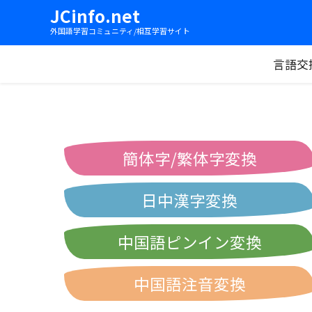
JCinfo.net
外国語学習コミュニティ/相互学習サイト
言語交
簡体字/繁体字変換
日中漢字変換
中国語ピンイン変換
中国語注音変換