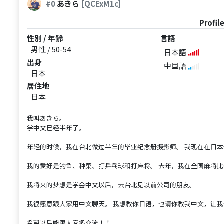
#0
あきら
[QCExM1c]
Profil
性別 / 年齢
言語
男性 / 50-54
日本語
出身
中国語
日本
居住地
日本
我叫あきら。
学中文已经半年了。
年轻的时候，我在台北做过半年的毕业纪念册摄影师。 我现在在日
我的爱好是钓鱼、种菜、打乒乓球和打麻将。 去年，我在全国麻将比
我将来的梦想是学会中文以后，去台北见以前公司的朋友。
我很愿意跟大家用中文聊天。 我想教你日语，也请你教我中文，让
希望以后能跟大家多交流！！