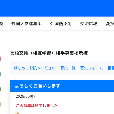
換
外国人友達募集
外国語添削
交流広場
変
言語交換（相互学習）相手募集掲示板
はじめにお読みください
募集一覧
募集フォーム
相
よろしくお願いします
2026/06/07
この募集は終了しました