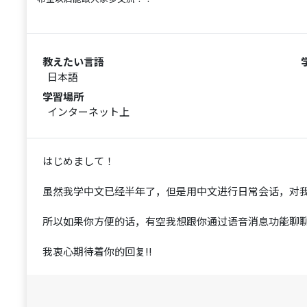
教えたい言語
日本語
学習場所
インターネット上
はじめまして！
虽然我学中文已经半年了，但是用中文进行日常会话，对
所以如果你方便的话，有空我想跟你通过语音消息功能聊
我衷心期待着你的回复!!