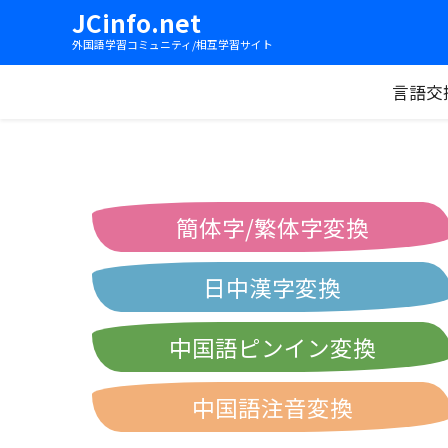
JCinfo.net
外国語学習コミュニティ/相互学習サイト
言語交
簡体字/繁体字変換
日中漢字変換
中国語ピンイン変換
中国語注音変換