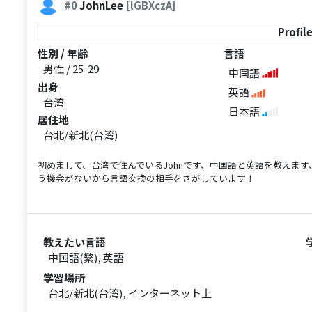
#0
JohnLee
[lGBXczA]
Profil
性別 / 年齢
言語
男性 / 25-29
中国語
出身
英語
台湾
日本語
居住地
台北/新北(台湾)
初めまして、台湾で住んでいるJohnです、中国語と英語を教えま
う機会がないから言語交換の相手をさがしています！
教えたい言語
中国語(繁), 英語
学習場所
台北/新北(台湾), インターネット上