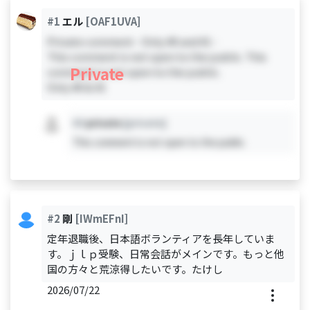
#1
エル
[OAF1UVA]
Private comment - Only #0 and #1 -
This comment is not open to the public. This
Private
comment is not open to the public.
Only #0 & #1
#X
private
[private]
This comment is not open to the public.
#2
剛
[IWmEFnI]
定年退職後、日本語ボランティアを長年していま
す。ｊｌｐ受験、日常会話がメインです。もっと他
国の方々と荒涼得したいです。たけし
2026/07/22