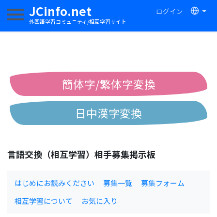
JCinfo.net
ログイン
ナビゲーションを切り替える
外国語学習コミュニティ/相互学習サイト
簡体字/繁体字変換
日中漢字変換
中国語ピンイン変換
言語交換（相互学習）相手募集掲示板
中国語注音変換
はじめにお読みください
募集一覧
募集フォーム
相互学習について
お気に入り