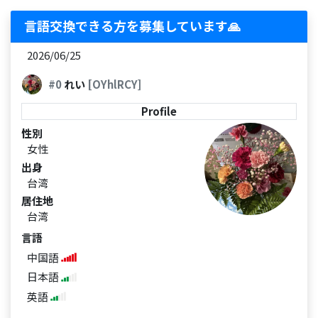
言語交換できる方を募集しています🙏
2026/06/25
#0
れい
[OYhlRCY]
Profile
性別
女性
出身
台湾
居住地
台湾
言語
中国語
日本語
英語