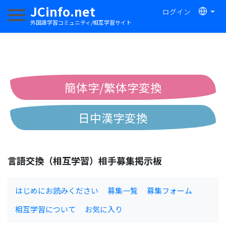
JCinfo.net
ログイン
ナビゲーションを切り替える
外国語学習コミュニティ/相互学習サイト
簡体字/繁体字変換
日中漢字変換
中国語ピンイン変換
言語交換（相互学習）相手募集掲示板
中国語注音変換
はじめにお読みください
募集一覧
募集フォーム
相互学習について
お気に入り