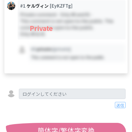
#1
ケルヴィン
[EyKZFTg]
Private comment - Only #0 and #1 -
This comment is not open to the public. This
Private
comment is not open to the public.
Only #0 & #1
#X
private
[private]
This comment is not open to the public.
送信
簡体字/繁体字変換