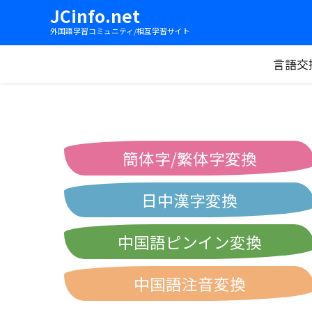
JCinfo.net
外国語学習コミュニティ/相互学習サイト
言語交
簡体字/繁体字変換
日中漢字変換
中国語ピンイン変換
中国語注音変換