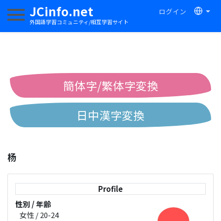
JCinfo.net
ログイン
ナビゲーションを切り替える
外国語学習コミュニティ/相互学習サイト
簡体字/繁体字変換
日中漢字変換
中国語ピンイン変換
杨
中国語注音変換
Profile
性別 / 年齢
女性 / 20-24