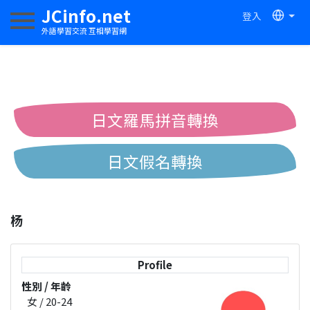
JCinfo.net
登入
切換導航
外語學習交流 互相學習網
日文羅馬拼音轉換
日文假名轉換
簡體繁體中文互換
杨
中日漢字互換
Profile
性別 / 年齡
女 / 20-24