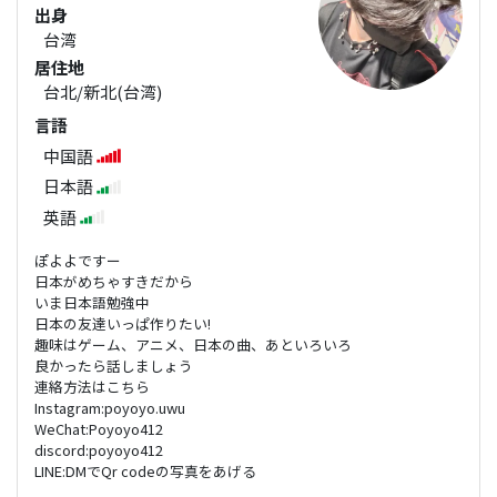
出身
台湾
居住地
台北/新北(台湾)
言語
中国語
日本語
英語
ぽよよですー
日本がめちゃすきだから
いま日本語勉強中
日本の友達いっぱ作りたい!
趣味はゲーム、アニメ、日本の曲、あといろいろ
良かったら話しましょう
連絡方法はこちら
Instagram:poyoyo.uwu
WeChat:Poyoyo412
discord:poyoyo412
LINE:DMでQr codeの写真をあげる