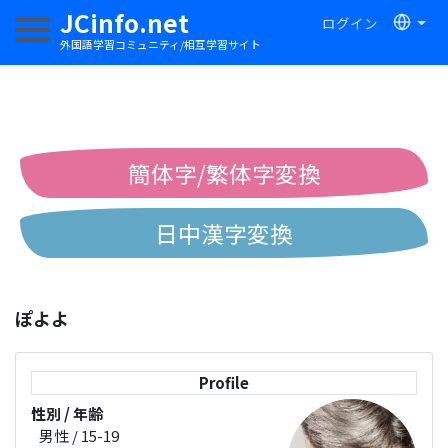
JCinfo.net
ログイン
ナビゲーションを切り替える
外国語学習コミュニティ/相互学習サイト
簡体字/繁体字変換
日中漢字変換
中国語ピンイン変換
ぽよよ
中国語注音変換
Profile
性別 / 年齢
男性 / 15-19