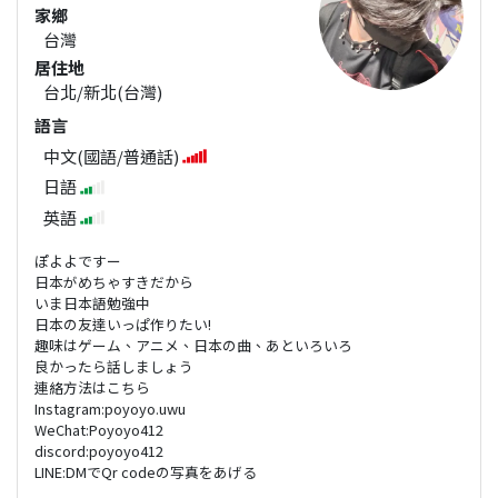
家鄉
台灣
居住地
台北/新北(台灣)
語言
中文(國語/普通話)
日語
英語
ぽよよですー
日本がめちゃすきだから
いま日本語勉強中
日本の友達いっぱ作りたい!
趣味はゲーム、アニメ、日本の曲、あといろいろ
良かったら話しましょう
連絡方法はこちら
Instagram:poyoyo.uwu
WeChat:Poyoyo412
discord:poyoyo412
LINE:DMでQr codeの写真をあげる