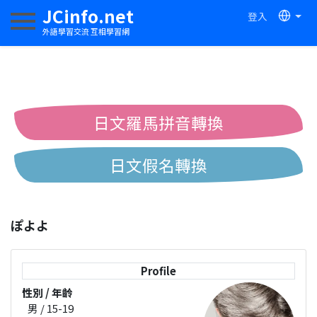
JCinfo.net
登入
切換導航
外語學習交流 互相學習網
日文羅馬拼音轉換
日文假名轉換
簡體繁體中文互換
ぽよよ
中日漢字互換
Profile
性別 / 年齡
男 / 15-19