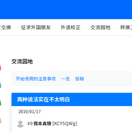
言交换
征求外国朋友
外语校正
交流园地
转换
交流园地
开始使用的注意事项
一览
投稿
两种说法实在不太明白
2010/01/17
#0
我本真情
[KCY5QWg]