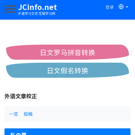
JCinfo.net
登录
切换导航
外语学习交流 互相学习网
日文罗马拼音转换
日文假名转换
简体繁体中文互换
外语文章校正
中日汉字互换
一览
投稿
私の夢