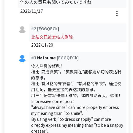
他の人の意見も聞いてみたいですね
2022/11/17
#2
[EGGQECk]
此贴文已被发帖人删除
2022/11/20
#3
Natsume
[EGGQECk]
令人深刻的修改！
相比"变成微笑"，"笑颜常在"能够更贴切的表达我
的意思。
相比"有风格的穿衣者"，"有风格的穿衣"，通过使
用动词，能更直接的表达我的意思。
用三门语言写作是困难的，你的帮助很大，感谢！
Impressive correction！
"always have smile" can more properly empress
my meaning than "to smile".
By using verb,"to dress snappily" can more
directly express my meaning than "to be a snappy
dresser".