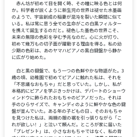
赤ん坊が初めて目を開く時、その瞳に映る色とは何
か。科学者が説くように新生児の世界は褪せた水墨画
のようで、宇宙創成の稲妻が混沌を裂いた瞬間に似て
いる。私は常に思う――全ての生命がこの白黒フィルター
を携えて誕生するのだと。褪色した墨色の世界こそ、
未来の無限の色彩を孕む予兆なのだ。心に火が灯り、
初めて幾万もの切子面が躍動する理由を得る。私の幼
少期の色彩は、あのヤマハピアノの黒白鍵盤から静か
に広がり始めた。
白と黒の鍵盤で、もう一つの色鮮やかな物語がた。3
歳の頃、幼稚園で初めてピアノに触れた私は、それを
「不思議なおもちゃ」だと思っていた。しかし、私が
本格的にピアノを学ぶきっかけは、デパートのショーウ
ィンドウに飾られたおもちゃのピアノだった。それは
手のひらサイズで、キャンディのように鮮やかな色の鍵
盤が並んでいた。ある年の子どもの日 、そのおもちゃ
を見つけた私は、両親の服の裾を引っ張りながら「こ
れが欲しい！」と泣いて頼んだ。ところが家に届いた
「プレゼント」は、小さなおもちゃではなく、私の背