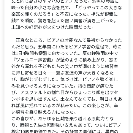
丈と同じ高さのヤマハのピアノ だった。漆黒の琴蓋に
映った自分の小さな姿を見て、「どうやってこの大きな
楽器を弾くのだろう」と不安になった。指先が鍵盤に
触れた瞬間、驚きを超えた熱い興奮が湧き上がった。
未知への好奇心が火をつけた瞬間だった。
正直なところ、ピアノの才能なんて最初からなかった
んだと思う。五年間にわたるピアノ学習の道程で、時に
は1日4時間も鍵盤に向かっていた。夏の蝉時雨の中で
『ツェルニー練習曲』が壁のように積み上がり、窓の
外から漏れる子どもたちの笑い声が潮のように練習室
に押し寄せる日々——遊ぶ友達の声が大きくなるた
び、胸がむずむずした。気づけば、ピアノを弾く楽し
みを見つけるようになっていた。指の関節が痛むた
び、アスファルトの割れ目からひょっこり顔を出すタ
ンポポを思い出すんだ。土なんてなくても、朝日さえあ
れば風に揺れているのが私みたい。この楽しさが、辛
い練習を乗り越える力になった。
この喜びが、あらゆる困難を乗り越える原動力とな
り、両親と先生の忍耐強い支えもあって、ついにピアノ
検定10級を取得できた。その証書の裏側には、黒白の