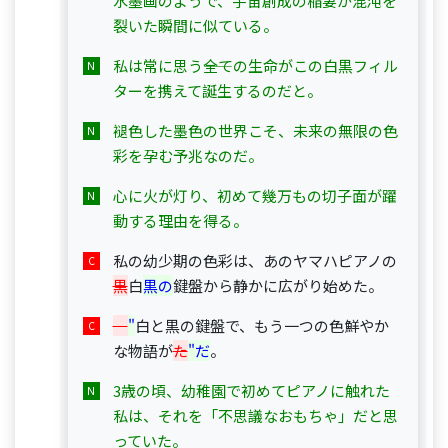
水墨画のようで、宇宙創成の稲妻が混沌を
裂いた瞬間に似ている。
私は常に思う――全ての生命がこの白黒フィル
ターを携えて誕生するのだと。
褪色した墨色の世界こそ、未来の無限の色
彩を孕む予兆なのだ。
心に火が灯り、初めて幾万もの切子面が躍
動する理由を得る。
私の幼少期の色彩は、あのヤマハピアノの
黒
白
黒の
鍵盤から静かに広がり始めた。
"
白と黒の鍵盤で、もう一つの色鮮やか
な物語が
た
"だ
。
3歳の頃、幼稚園で初めてピアノに触れた
私は、それを「不思議なおもちゃ」だと思
っていた。