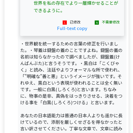
世界を私の存在でより一層輝かせることが
できるように。
已修改
不需要修改
Full-text copy
・世界観を統一するための言葉の修正を行いまし
た。・琴蓋は鍵盤の蓋のことですよね。鍵盤の蓋の
名前は知らなかったので調べましたが、鍵盤蓋(け
んばんぶた)と言うそうです。・黒白は「こくびゃ
く」と読み、法廷やよりフォーマルな所で使われ、
「"明確な"善と悪」というイメージが強いです。そ
れゆえ、黒白という表現が使われることは全く無い
です。一般に白黒(しろくろ)と言います。ちなみ
に、物事の是非、真偽をはっきりさせる、決着をつ
ける事を「白黒(しろくろ)つける」と言います。
あなたの日本語能力は普通の日本人よりも遥かに長
けているので、添削を厳しくせざるを得なかったと
言い訳させてください。丁寧な文章で、文章に読み