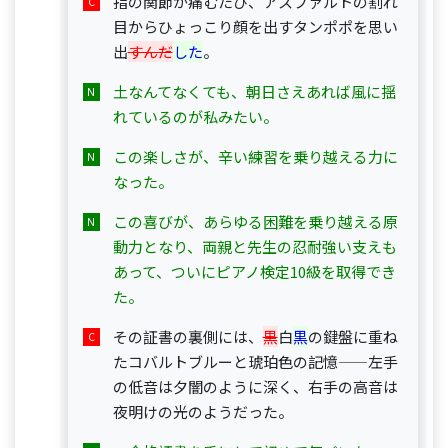
指の関節が痛むたび、アスファルトの割れ
目からひょっこり顔を出すタンポポを思い
出
すんだ
した
。
土なんてなくても、朝日さえあれば風に揺
れているのが私みたい。
この楽しさが、辛い練習を乗り越える力に
なった。
この喜びが、あらゆる困難を乗り越える原
動力となり、両親と先生の忍耐強い支えも
あって、ついにピアノ検定10級を取得でき
た。
その証書の裏側には、
黒
白
黒
の鍵盤に重ね
たコバルトブルーと琥珀色の記憶——左手
の低音は夕闇のように深く、右手の高音は
夜明けの光のようだった。