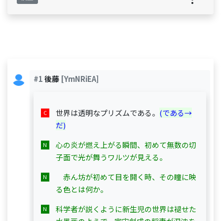
#1
後藤
[YmNRiEA]
世界は透明なプリズムである。
(である→
だ)
心の炎が燃え上がる瞬間、初めて無数の切
子面で光が舞うワルツが見える。
　赤ん坊が初めて目を開く時、その瞳に映
る色とは何か。
科学者が説くように新生児の世界は褪せた