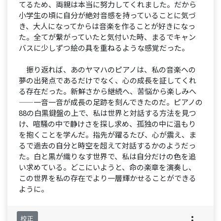
てるため、両親は本当に努力してくれました。だから
小学生の頃に自分が絶対音感を持っていることに気づ
き、大人になってからは音楽を作ることが好きになっ
た。全てが繋がっていたと気付いた時、まるでキャン
バスに少しずつ絵の具を重ねるような感覚だった。
振り返れば、あのヤマハのピアノは、私の音楽への
夢の出発点であるだけでなく、心の成長を証してくれ
る存在だった。新鮮さから継続へ、苦悩から楽しみへ
——一音一音が成長の足跡を刻んできたのだ。ピアノの
88の白黒鍵盤の上で、私は世界と対話する方法を見つ
け、喧騒の中で静けさを探し求め、孤独の中に温もり
を抱くことを学んだ。指先が躍るたび、心が震え、ま
るで過去の自分と時空を超えて対話するかのようだっ
た。白と黒が織りなす世界で、私は自分だけの色を追
い求めている。どこにいようと、命の楽章を演奏し、
この世界を私の存在でより一層輝かせることができる
ように。
校正