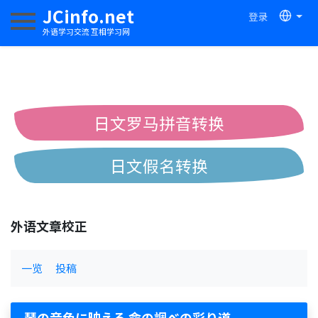
JCinfo.net
登录
切换导航
外语学习交流 互相学习网
日文罗马拼音转换
日文假名转换
简体繁体中文互换
外语文章校正
中日汉字互换
一览
投稿
琴の音色に映える 命の調べの彩り道