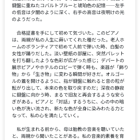
鍵盤に重ねたコバルトブルーと琥珀色の記憶——左手
の低音は夕闇のように深く、右手の高音は夜明けの光
のようだった。
合格証書を手にして初めて気づいた。このピアノ
は、両親が私の人生に蒔いてくれた種だった。老人ホ
ームのボランティアで初めて人前で弾いた時、白髪の
女性が踊りだした。淡い壁紙の部屋に、突然パレット
を打ち翻したような色彩が広がった感じ；デパートの
展示ピアノやホテルのロビーで弾く時も、楽器が「飾り
物」から「生き物」に変わる瞬間が好きだ。オルゴー
ルの蓋を開けるように、指が鍵盤に触れると音の粒が
転がり出して、本来の色を取り戻すのだ；深夜の静寂
に鍵盤に向かう時、まるで旧友と再会するような安ら
ぎがある。ピアノと「対話」するうちに、心の中の暗
い色が洗い流され、新たな色が全身に染みわたる力と
なって、私の心を満たしていく。
私が生まれる前から、母は胎教の音楽を聴いていた
と、両親から聞いたことがある。私の音楽的素養を育