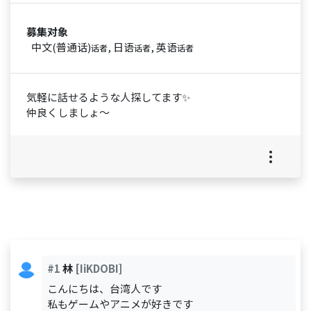
募集对象
中文(普通话)
, 日语
, 英语
话者
话者
话者
気軽に話せるような人探してます✨️
仲良くしましょ〜
#1
林
[IiKDOBI]
こんにちは、台湾人です
私もゲームやアニメが好きです