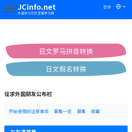
JCinfo.net
登录
切换导航
外语学习交流 互相学习网
日文罗马拼音转换
日文假名转换
简体繁体中文互换
征求外国朋友公布栏
中日汉字互换
开始使用的注意事项
募集一览
募集
收藏
お友達募集