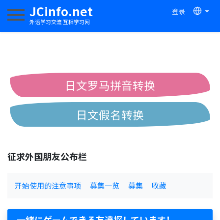
JCinfo.net
登录
切换导航
外语学习交流 互相学习网
日文罗马拼音转换
日文假名转换
简体繁体中文互换
征求外国朋友公布栏
中日汉字互换
开始使用的注意事项
募集一览
募集
收藏
一緒にゲームできる友達探しています！