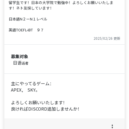
留学生です！日本の大学院で勉強中！よろしくお願いいたしま
す！ネト友探しています！
日本語N２ーN１レベル
英語TOEFL-iBT ９７
2025/02/26 更新
募集对象
日语
话者
主にやってるゲーム：
APEX, SKY。
よろしくお願いいたします！
良ければDISCORD追加しませんか！