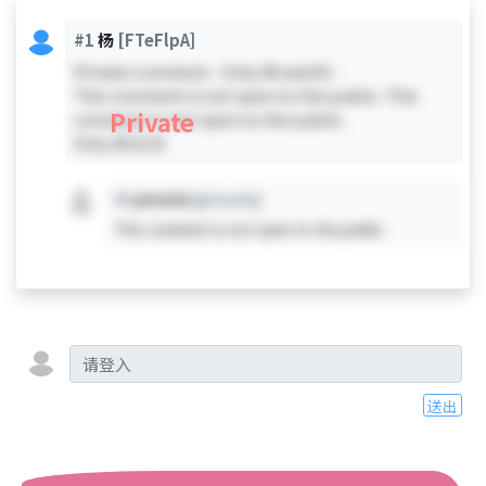
#1
杨
[FTeFlpA]
Private comment - Only #0 and #1 -
This comment is not open to the public. This
Private
comment is not open to the public.
Only #0 & #1
#X
private
[private]
This comment is not open to the public.
送出