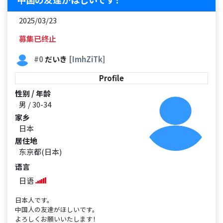
2025/03/23
募集已终止
#0
だいき
[ImhZiTk]
Profile
性别 / 年龄
男 / 30-34
家乡
日本
居住地
东京都(日本)
语言
日语
日本人です。
中国人の友達がほしいです。
よろしくお願いいたします！