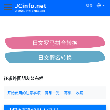
JCinfo.net
登录
切换导航
外语学习交流 互相学习网
日文罗马拼音转换
日文假名转换
简体繁体中文互换
征求外国朋友公布栏
中日汉字互换
开始使用的注意事项
募集一览
募集
收藏
中国の友達がほしいです！