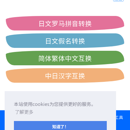
日文罗马拼音转换
日文假名转换
简体繁体中文互换
中日汉字互换
本站使用cookies为您提供更好的服务。
了解更多
HOME
语言交换
征求外国朋友
外语校正
交流园地
转换工具
日文打字练习
西历/和历/民国历对照表
知道了！