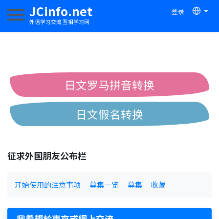
JCinfo.net
登录
切换导航
外语学习交流 互相学习网
日文罗马拼音转换
日文假名转换
简体繁体中文互换
征求外国朋友公布栏
中日汉字互换
开始使用的注意事项
募集一览
募集
收藏
我希望於東京或網上交流