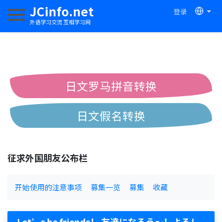
JCinfo.net
登录
切换导航
外语学习交流 互相学习网
日文罗马拼音转换
日文假名转换
简体繁体中文互换
征求外国朋友公布栏
中日汉字互换
开始使用的注意事项
募集一览
募集
收藏
Let’s be friends！ 友達になろう〜！よろし