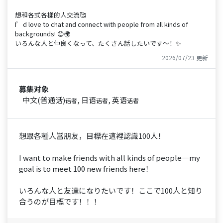
想和各式各樣的人交流🥰
I’d love to chat and connect with people from all kinds of
backgrounds! 😊🌍
いろんな人と仲良くなって、たくさん話したいです〜！✨
2026/07/23 更新
募集对象
中文(普通话)
, 日语
, 英语
话者
话者
话者
想跟各種人當朋友，目標在這裡認識100人！
I want to make friends with all kinds of people—my
goal is to meet 100 new friends here！
いろんな人と友達になりたいです！ここで100人と知り
合うのが目標です！！！