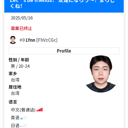
くね！
2025/05/16
募集已终止
#0
LYnn
[FhVzCGc]
Profile
性别 / 年龄
男 / 20-24
家乡
台湾
居住地
台湾
语言
中文(普通话)
英语
日语