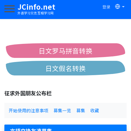
JCinfo.net
登录
切换导航
外语学习交流 互相学习网
日文罗马拼音转换
日文假名转换
简体繁体中文互换
征求外国朋友公布栏
中日汉字互换
开始使用的注意事项
募集一览
募集
收藏
言語交換友達募集