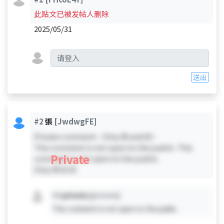
此贴文已被发帖人删除
2025/05/31
送出
#2
張
[JwdwgFE]
Private comment - Only #0 and #2 -
This comment is not open to the public. This
Private
comment is not open to the public.
Only #0 & #2
#X
private
[private]
This comment is not open to the public.