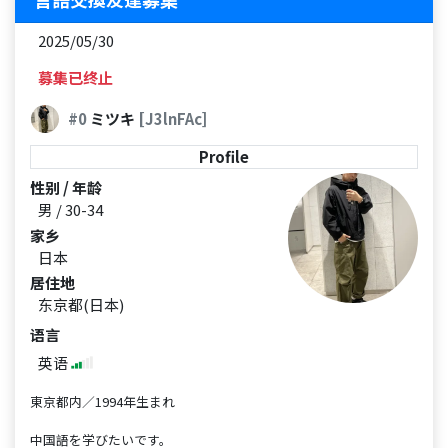
2025/05/30
募集已终止
#0
ミツキ
[J3lnFAc]
Profile
性别 / 年龄
男 / 30-34
家乡
日本
居住地
东京都(日本)
语言
英语
東京都内／1994年生まれ
中国語を学びたいです。