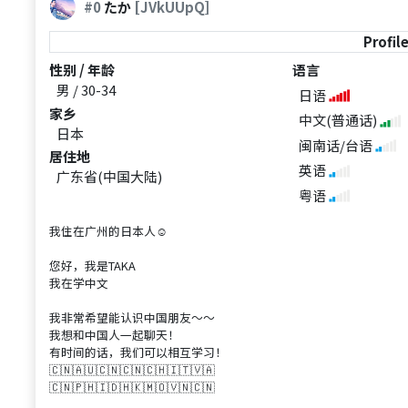
#0
たか
[JVkUUpQ]
Profil
性别 / 年龄
语言
男 / 30-34
日语
家乡
中文(普通话)
日本
闽南话/台语
居住地
英语
广东省(中国大陆)
粤语
我住在广州的日本人☺
您好，我是TAKA
我在学中文
我非常希望能认识中国朋友～～
我想和中国人一起聊天！
有时间的话，我们可以相互学习！
🇨🇳🇦🇺🇨🇳🇨🇳🇨🇭🇮🇹🇻🇦
🇨🇳🇵🇭🇮🇩🇭🇰🇲🇴🇻🇳🇨🇳