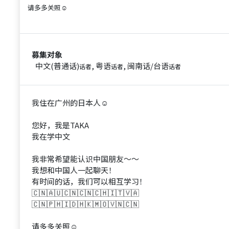
请多多关照☺
募集对象
中文(普通话)
, 粤语
, 闽南话/台语
话者
话者
话者
我住在广州的日本人☺
您好，我是TAKA
我在学中文
我非常希望能认识中国朋友～～
我想和中国人一起聊天！
有时间的话，我们可以相互学习！
🇨🇳🇦🇺🇨🇳🇨🇳🇨🇭🇮🇹🇻🇦
🇨🇳🇵🇭🇮🇩🇭🇰🇲🇴🇻🇳🇨🇳
请多多关照☺