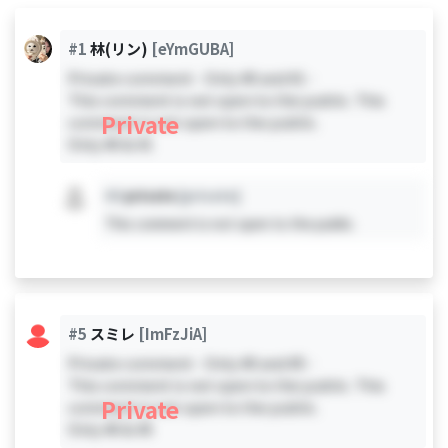
#1
林(リン)
[eYmGUBA]
Private comment - Only #0 and #1 -
This comment is not open to the public. This
Private
comment is not open to the public.
Only #0 & #1
#X
private
[private]
This comment is not open to the public.
#5
スミレ
[ImFzJiA]
Private comment - Only #0 and #5 -
This comment is not open to the public. This
Private
comment is not open to the public.
Only #0 & #5