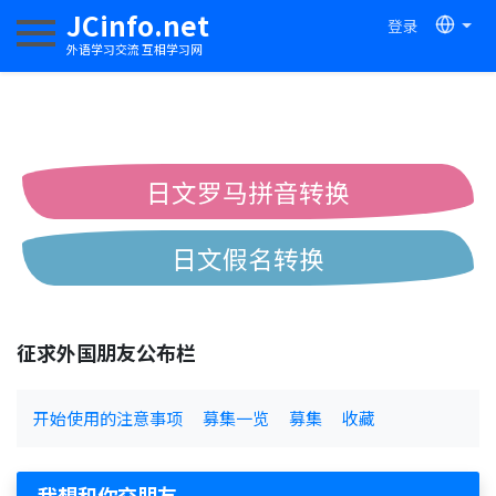
JCinfo.net
登录
切换导航
外语学习交流 互相学习网
日文罗马拼音转换
日文假名转换
简体繁体中文互换
征求外国朋友公布栏
中日汉字互换
开始使用的注意事项
募集一览
募集
收藏
我想和你交朋友