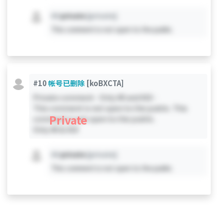
#X
private
[private]
This comment is not open to the public.
#10
帐号已删除
[koBXCTA]
Private comment - Only #0 and #10 -
This comment is not open to the public. This
Private
comment is not open to the public.
Only #0 & #10
#X
private
[private]
This comment is not open to the public.