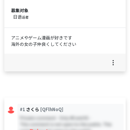
募集对象
日语
话者
アニメやゲーム漫画が好きです
海外の女の子仲良くしてください
#1
さくら
[QFlhNoQ]
Private comment - Only #0 and #1 -
This comment is not open to the public. This