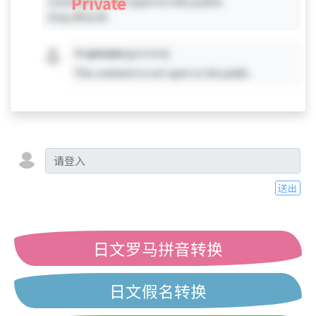
Private
comment is not open to the public.
Only #0 & #1
#X
private
[private]
This comment is not open to the public.
送出
日文罗马拼音转换
日文假名转换