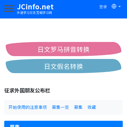
JCinfo.net
登录
切换导航
外语学习交流 互相学习网
日文罗马拼音转换
日文假名转换
简体繁体中文互换
征求外国朋友公布栏
中日汉字互换
开始使用的注意事项
募集一览
募集
收藏
募集