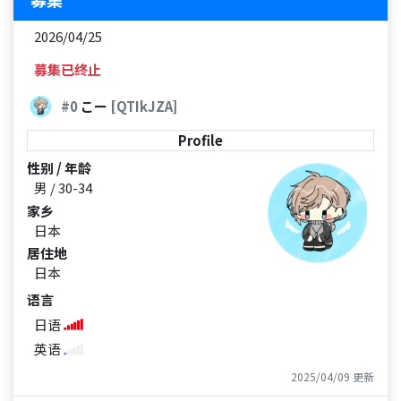
2026/04/25
募集已终止
#0
こー
[QTIkJZA]
Profile
性别 / 年龄
男 / 30-34
家乡
日本
居住地
日本
语言
日语
英语
2025/04/09 更新