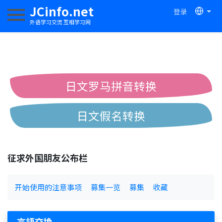
JCinfo.net
登录
切换导航
外语学习交流 互相学习网
日文罗马拼音转换
日文假名转换
简体繁体中文互换
征求外国朋友公布栏
中日汉字互换
开始使用的注意事项
募集一览
募集
收藏
言語交換