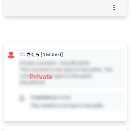
#1
さくら
[NGCGeEI]
Private comment - Only #0 and #1 -
This comment is not open to the public. This
Private
comment is not open to the public.
Only #0 & #1
#X
private
[private]
This comment is not open to the public.