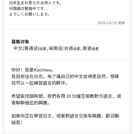
日本生まれ育ちの台湾人です。
中国語は勉強中です。
よろしくお願いします。
2026/04/28 更新
募集对象
中文(普通话)
, 闽南话/台语
, 英语
话者
话者
话者
你好！我是Kashiwa。
我目前住在台北，為了讓自己的中文說得更自然，想尋
找可以一起練習語言的夥伴。
希望能找個時間，我們各用 30 分鐘互相教對方語言，或
者聊聊彼此的興趣。
如果你正在學習日文，或者對語言交換有興趣，歡迎聯
絡我！