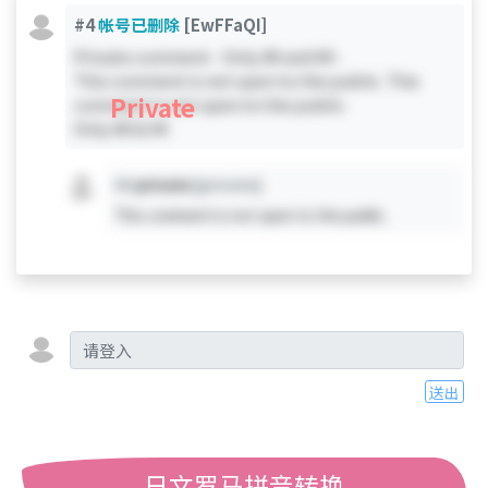
#4
帐号已删除
[EwFFaQI]
Private comment - Only #0 and #4 -
This comment is not open to the public. This
Private
comment is not open to the public.
Only #0 & #4
#X
private
[private]
This comment is not open to the public.
送出
日文罗马拼音转换