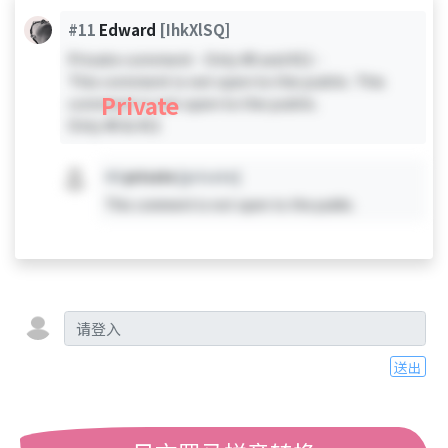
#11
Edward
[IhkXlSQ]
Private comment - Only #0 and #11 -
This comment is not open to the public. This
Private
comment is not open to the public.
Only #0 & #11
#X
private
[private]
This comment is not open to the public.
送出