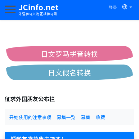
JCinfo.net
登录
切换导航
外语学习交流 互相学习网
日文罗马拼音转换
日文假名转换
简体繁体中文互换
征求外国朋友公布栏
中日汉字互换
开始使用的注意事项
募集一览
募集
收藏
語学友達募集中です！