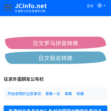
JCinfo.net
登录
切换导航
外语学习交流 互相学习网
日文罗马拼音转换
日文假名转换
简体繁体中文互换
征求外国朋友公布栏
中日汉字互换
开始使用的注意事项
募集一览
募集
收藏
友達ができますか？私が中国語の勉強を手伝う