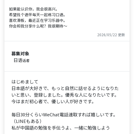
如果能认识你，我会很高兴。
希望找个语伴每天一起练习口语。
喜欢滑板，最近正在学习乐器中。
你会和我分享什么呢？我很期待～
2026/05/22 更新
募集对象
日语
话者
はじめまして
日本語が大好きで、もっと自然に話せるようになりた
いと思い、登録しました。優秀な人になりたいです。
今はまだ初心者で、優しい人が好きです。
毎日30分くらいWeChat電話連取すれば嬉しいです。
（LINEもある）
私が中国語の勉強を手伝うよ、一緒に勉強しよう