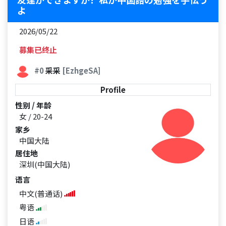
よ
2026/05/22
募集已终止
#0
采采
[EzhgeSA]
Profile
性别 / 年龄
女 / 20-24
家乡
中国大陆
居住地
深圳(中国大陆)
语言
中文(普通话)
粤语
日语