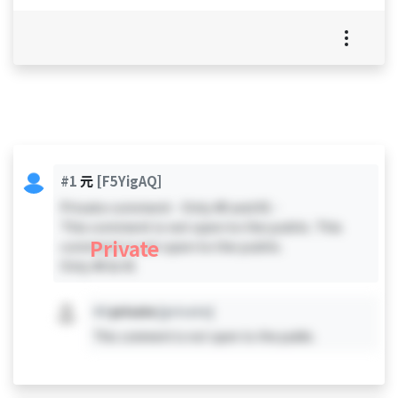
#1
元
[F5YigAQ]
Private comment - Only #0 and #1 -
This comment is not open to the public. This
Private
comment is not open to the public.
Only #0 & #1
#X
private
[private]
This comment is not open to the public.